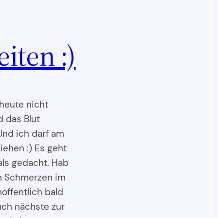
iten :)
heute nicht
d das Blut
Und ich darf am
iehen :) Es geht
 als gedacht. Hab
h Schmerzen im
hoffentlich bald
auch nächste zur