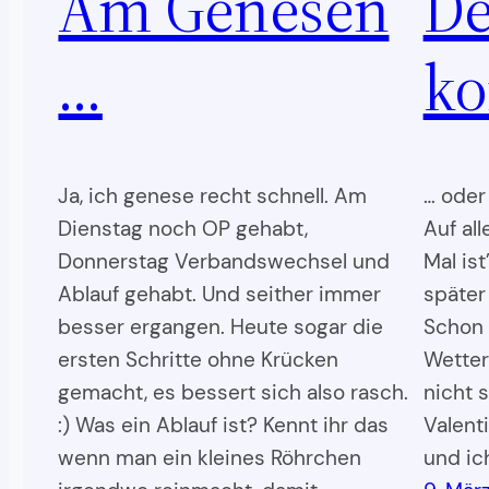
Am Genesen
De
…
k
Ja, ich genese recht schnell. Am
… oder
Dienstag noch OP gehabt,
Auf all
Donnerstag Verbandswechsel und
Mal is
Ablauf gehabt. Und seither immer
später 
besser ergangen. Heute sogar die
Schon b
ersten Schritte ohne Krücken
Wetter
gemacht, es bessert sich also rasch.
nicht s
:) Was ein Ablauf ist? Kennt ihr das
Valent
wenn man ein kleines Röhrchen
und ich