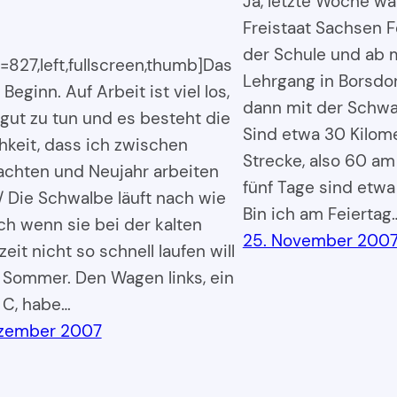
Ja, letzte Woche wa
Freistaat Sachsen Fe
der Schule und ab 
c=827,left,fullscreen,thumb]Das
Lehrgang in Borsdor
 Beginn. Auf Arbeit ist viel los,
dann mit der Schwa
gut zu tun und es besteht die
Sind etwa 30 Kilome
hkeit, dass ich zwischen
Strecke, also 60 am
chten und Neujahr arbeiten
fünf Tage sind etwa
/ Die Schwalbe läuft nach wie
Bin ich am Feiertag
uch wenn sie bei der kalten
25. November 200
eit nicht so schnell laufen will
 Sommer. Den Wagen links, ein
 C, habe…
ezember 2007