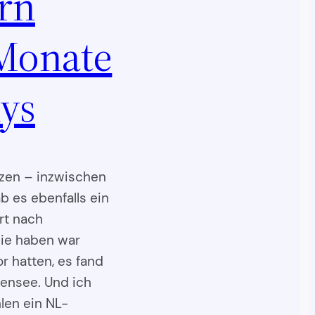
rn
 Monate
ys
tzen – inzwischen
b es ebenfalls ein
rt nach
ie haben war
r hatten, es fand
ensee. Und ich
en ein NL-