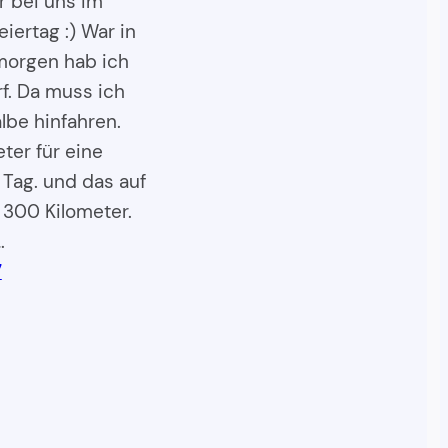
r bei uns im
iertag :) War in
morgen hab ich
f. Da muss ich
lbe hinfahren.
ter für eine
 Tag. und das auf
 300 Kilometer.
…
7