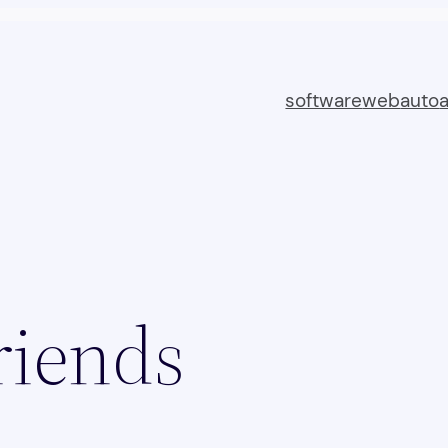
software
web
auto
riends