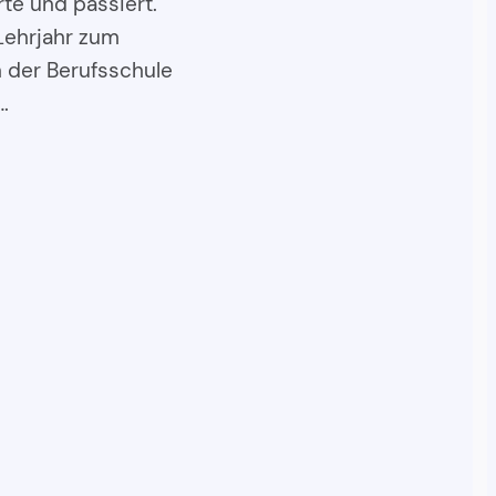
rte und passiert.
Lehrjahr zum
n der Berufsschule
…