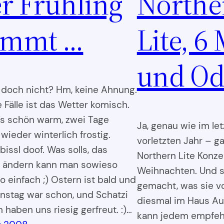
r Frühling
Northe
ommt …
Lite, 6
und Od
 doch nicht? Hm, keine Ahnung.
e Fälle ist das Wetter komisch.
t’s schön warm, zwei Tage
Ja, genau wie im le
wieder winterlich frostig.
vorletzten Jahr – ga
issl doof. Was solls, das
Northern Lite Konze
 ändern kann man sowieso
Weihnachten. Und s
o einfach ;) Ostern ist bald und
gemacht, was sie vo
instag war schon, und Schatzi
diesmal im Haus Au
 haben uns riesig gerfreut. :)…
kann jedem empfehl