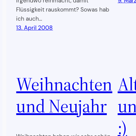
irgendwo reinmacht, damit
9. Mär
Flüssigkeit rauskommt? Sowas hab
ich auch…
13. April 2008
Weihnachten
Al
und Neujahr
un
:)