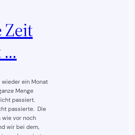
 Zeit
t …
n wieder ein Monat
e ganze Menge
icht passiert.
cht passierte. Die
h wie vor noch
nd wir bei dem,