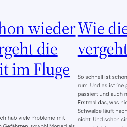
hon wieder
Wie die
rgeht die
vergeh
it im Fluge
So schnell ist scho
rum. Und es ist ’n
passiert und auch n
Erstmal das, was ni
Schwalbe läuft nac
ich hab viele Probleme mit
nicht. Und schon si
 Gefährten, sowohl Moped als