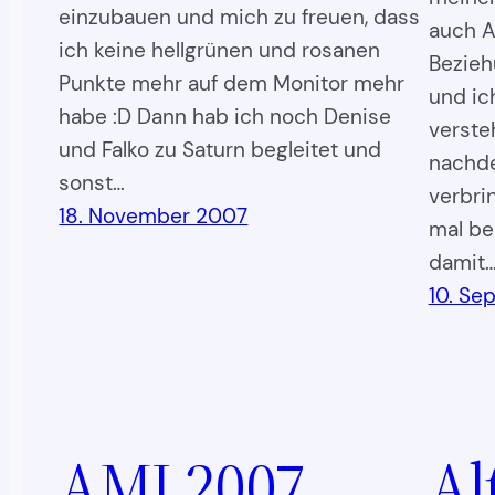
einzubauen und mich zu freuen, dass
auch Au
ich keine hellgrünen und rosanen
Bezieh
Punkte mehr auf dem Monitor mehr
und ich
habe :D Dann hab ich noch Denise
verste
und Falko zu Saturn begleitet und
nachde
sonst…
verbri
18. November 2007
mal bei
damit
10. Se
AMI 2007
Al