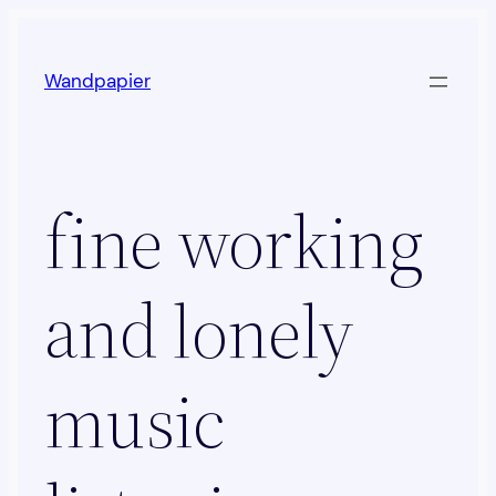
Zum
Inhalt
Wandpapier
springen
fine working
and lonely
music