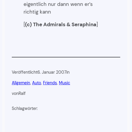
eigentlich nur dann wenn er’s
richtig kann
[
(c) The Admirals & Seraphina
]
Veröffentlicht
6. Januar 2007
in
Allgemein
, 
Auto
, 
Friends
, 
Music
von
Ralf
Schlagwörter: