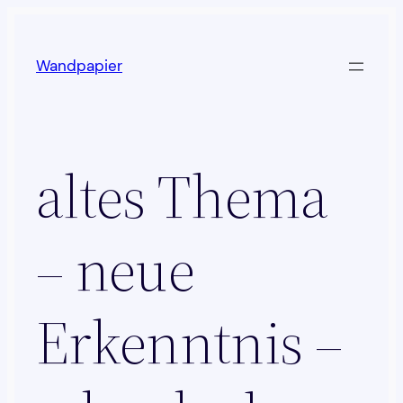
Zum
Inhalt
Wandpapier
springen
altes Thema
– neue
Erkenntnis –