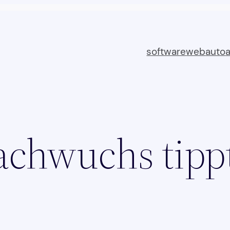
software
web
auto
chwuchs tipp