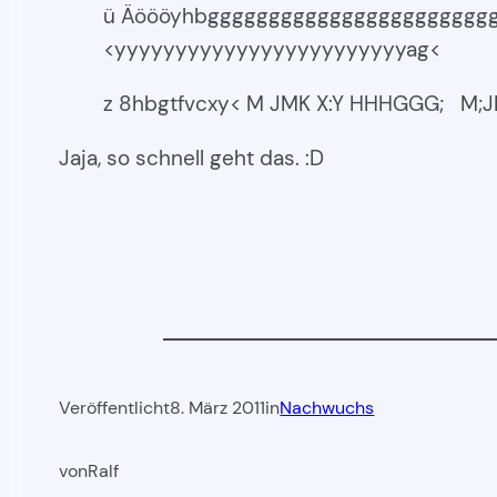
ü Äöööyhbggggggggggggggggggggggg
<yyyyyyyyyyyyyyyyyyyyyyyyag<
z 8hbgtfvcxy< M JMK X:Y HHHGGG
Jaja, so schnell geht das. :D
Veröffentlicht
8. März 2011
in
Nachwuchs
von
Ralf