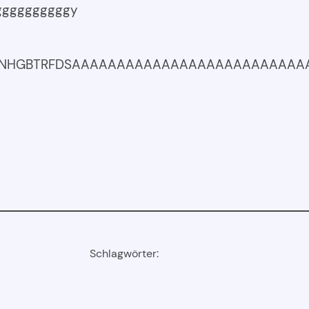
ggggggggggy
; M;JNHGBTRFDSAAAAAAAAAAAAAAAAAAAAAAAAA
Schlagwörter: