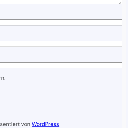
rn.
äsentiert von
WordPress