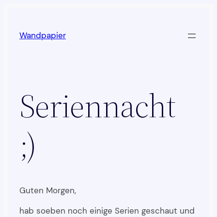
Zum
Inhalt
Wandpapier
springen
Seriennacht
;)
Guten Morgen,
hab soeben noch einige Serien geschaut und