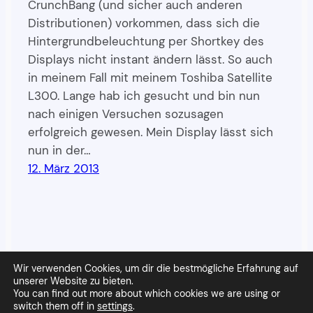
CrunchBang (und sicher auch anderen
Distributionen) vorkommen, dass sich die
Hintergrundbeleuchtung per Shortkey des
Displays nicht instant ändern lässt. So auch
in meinem Fall mit meinem Toshiba Satellite
L300. Lange hab ich gesucht und bin nun
nach einigen Versuchen sozusagen
erfolgreich gewesen. Mein Display lässt sich
nun in der…
12. März 2013
Wir verwenden Cookies, um dir die bestmögliche Erfahrung auf
unserer Website zu bieten.
You can find out more about which cookies we are using or
Wandpapier
Stolz präsentiert von
WordPress
switch them off in
settings
.