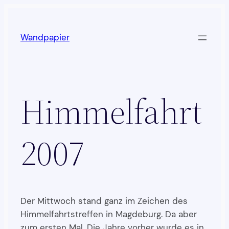
Zum
Inhalt
Wandpapier
springen
Himmelfahrt
2007
Der Mittwoch stand ganz im Zeichen des
Himmelfahrtstreffen in Magdeburg. Da aber
zum ersten Mal. Die Jahre vorher wurde es in