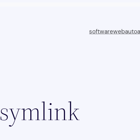
software
web
auto
symlink