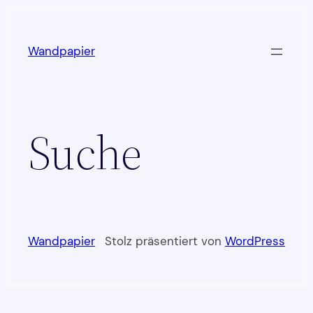
Zum
Inhalt
Wandpapier
springen
Suche
Wandpapier
Stolz präsentiert von
WordPress